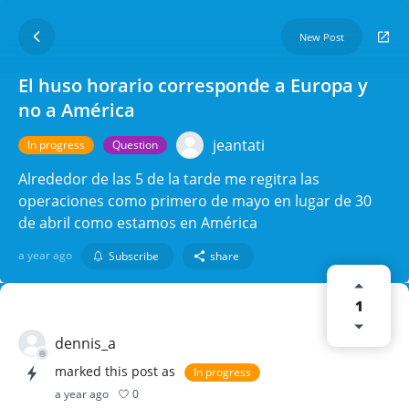
New Post
El huso horario corresponde a Europa y
no a América
jeantati
In progress
Question
Alrededor de las 5 de la tarde me regitra las
operaciones como primero de mayo en lugar de 30
de abril como estamos en América
a year ago
Subscribe
share
1
dennis_a
marked this post as
In progress
0
a year ago